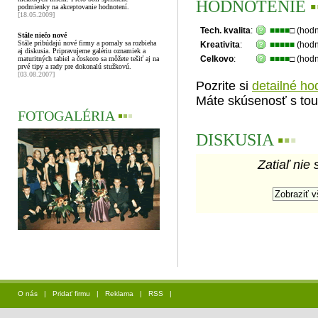
HODNOTENIE
▪
podmienky na akceptovanie hodnotení.
[18.05.2009]
Tech. kvalita
:
■■■■
□ (hod
Stále niečo nové
Stále pribúdajú nové firmy a pomaly sa rozbieha
Kreativita
:
■■■■■
(hodn
aj diskusia. Pripravujeme galériu oznamiek a
Celkovo
:
■■■■
□ (hod
maturitných tabiel a čoskoro sa môžete tešiť aj na
prvé tipy a rady pre dokonalú stužkovú.
[03.08.2007]
Pozrite si
detailné ho
Máte skúsenosť s tou
FOTOGALÉRIA
▪
▪
▪
DISKUSIA
▪
▪
▪
Zatiaľ nie 
O nás
|
Pridať firmu
|
Reklama
|
RSS
|