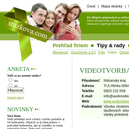
Úvod
|
Mapa stránky
|
Po dlhých prípravách a veľko
Dnes dostaneme zelené stužky a 
maturant vyjadruje omnoho viac 
Prehľad firiem
■
Tipy & rady
Miestnosť
Ozvučenie a DJ
Foto
Video
Ozna
ANKETA
▪
▪
▪
VIDEOTVORBA
Tešíš sa na nosenie stužky?
Pôsobnosť
:
Nitriansky kraj
áno
Adresa
:
Tr.A.Hlinku 606
nie
Telefón
:
0903 232 058
E-mail
:
info
@
audiovide
Ostatné ankety
Web
:
www.audiovideo
Podrobnosti
:
Výroba modern
NOVINKY
▪
▪
▪
stužkových sláv
všetky potrebné 
Nové firmy
Stále pribúdajú nové a firmy a trochu pomalšie aj
ich hodnotenia. Objavili sa aj rôzne pokusy o
podvodné hodnotenia, ako aj vyhrážky zo strany
niektorých firiem. Preto boli sprísnené