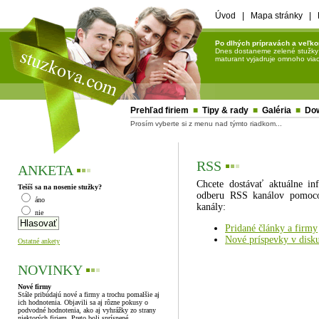
Úvod
|
Mapa stránky
|
Po dlhých prípravách a veľko
Dnes dostaneme zelené stužky a 
maturant vyjadruje omnoho viac 
Prehľad firiem
■
Tipy & rady
■
Galéria
■
Do
Prosím vyberte si z menu nad týmto riadkom...
RSS
▪
▪
▪
ANKETA
▪
▪
▪
Chcete dostávať aktuálne in
Tešíš sa na nosenie stužky?
odberu RSS kanálov pomocou
áno
kanály:
nie
Pridané články a firmy
Nové príspevky v disku
Ostatné ankety
NOVINKY
▪
▪
▪
Nové firmy
Stále pribúdajú nové a firmy a trochu pomalšie aj
ich hodnotenia. Objavili sa aj rôzne pokusy o
podvodné hodnotenia, ako aj vyhrážky zo strany
niektorých firiem. Preto boli sprísnené