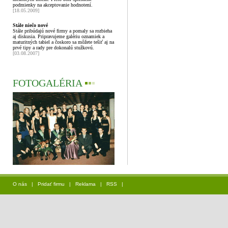
podmienky na akceptovanie hodnotení.
[18.05.2009]
Stále niečo nové
Stále pribúdajú nové firmy a pomaly sa rozbieha
aj diskusia. Pripravujeme galériu oznamiek a
maturitných tabiel a čoskoro sa môžete tešiť aj na
prvé tipy a rady pre dokonalú stužkovú.
[03.08.2007]
FOTOGALÉRIA
▪
▪
▪
O nás
|
Pridať firmu
|
Reklama
|
RSS
|