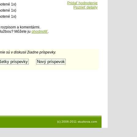
Pridať hodnotenie
otené 1x)
Pozrieť detaily
otené 1x)
otené 1x)
 rozpisom a komentármi.
službou? Môžete ju
ohodnotiť
.
 nie sú v diskusii žiadne príspevky.
(c) 2006-2011 stuzkova.com