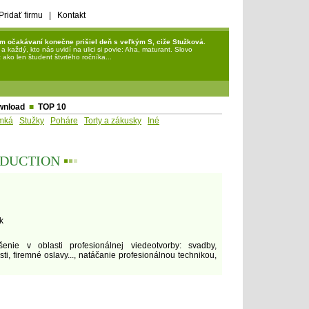
Pridať firmu
|
Kontakt
m očakávaní konečne prišiel deň s veľkým S, ciže Stužková.
každý, kto nás uvidí na ulici si povie: Aha, maturant. Slovo
ako len študent štvrtého ročníka...
wnload
■
TOP 10
mká
Stužky
Poháre
Torty a zákusky
Iné
ODUCTION
▪
▪
▪
k
enie v oblasti profesionálnej viedeotvorby: svadby,
ti, firemné oslavy..., natáčanie profesionálnou technikou,