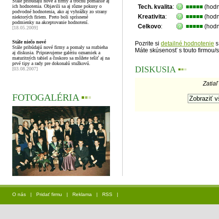
Stále pribúdajú nové a firmy a trochu pomalšie aj
ich hodnotenia. Objavili sa aj rôzne pokusy o
Tech. kvalita
:
■■■■■
(hodn
podvodné hodnotenia, ako aj vyhrážky zo strany
Kreativita
:
■■■■■
(hodn
niektorých firiem. Preto boli sprísnené
podmienky na akceptovanie hodnotení.
Celkovo
:
■■■■■
(hodn
[18.05.2009]
Stále niečo nové
Pozrite si
detailné hodnotenie
s
Stále pribúdajú nové firmy a pomaly sa rozbieha
Máte skúsenosť s touto firmou/
aj diskusia. Pripravujeme galériu oznamiek a
maturitných tabiel a čoskoro sa môžete tešiť aj na
prvé tipy a rady pre dokonalú stužkovú.
DISKUSIA
▪
▪
▪
[03.08.2007]
Zatiaľ
FOTOGALÉRIA
▪
▪
▪
O nás
|
Pridať firmu
|
Reklama
|
RSS
|