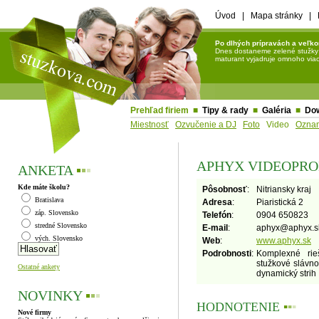
Úvod
|
Mapa stránky
|
Po dlhých prípravách a veľko
Dnes dostaneme zelené stužky a 
maturant vyjadruje omnoho viac 
Prehľad firiem
■
Tipy & rady
■
Galéria
■
Do
Miestnosť
Ozvučenie a DJ
Foto
Video
Ozna
APHYX VIDEOPR
ANKETA
▪
▪
▪
Kde máte školu?
Pôsobnosť
:
Nitriansky kraj
Bratislava
Adresa
:
Piaristická 2
záp. Slovensko
Telefón
:
0904 650823
stredné Slovensko
E-mail
:
aphyx
@
aphyx.s
vých. Slovensko
Web
:
www.aphyx.sk
Podrobnosti
:
Komplexné rieš
stužkové slávnos
Ostatné ankety
dynamický strih
NOVINKY
▪
▪
▪
HODNOTENIE
▪
▪
▪
Nové firmy