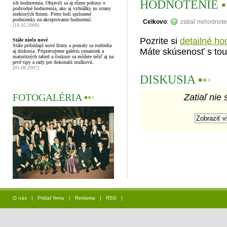
HODNOTENIE
▪
ich hodnotenia. Objavili sa aj rôzne pokusy o
podvodné hodnotenia, ako aj vyhrážky zo strany
niektorých firiem. Preto boli sprísnené
podmienky na akceptovanie hodnotení.
Celkovo
:
zatiaľ nehodnot
[18.05.2009]
Pozrite si
detailné ho
Stále niečo nové
Stále pribúdajú nové firmy a pomaly sa rozbieha
Máte skúsenosť s tou
aj diskusia. Pripravujeme galériu oznamiek a
maturitných tabiel a čoskoro sa môžete tešiť aj na
prvé tipy a rady pre dokonalú stužkovú.
[03.08.2007]
DISKUSIA
▪
▪
▪
FOTOGALÉRIA
▪
▪
▪
Zatiaľ nie 
O nás
|
Pridať firmu
|
Reklama
|
RSS
|