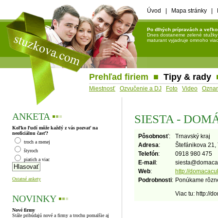
Úvod
|
Mapa stránky
|
Po dlhých prípravách a veľko
Dnes dostaneme zelené stužky a 
maturant vyjadruje omnoho viac 
Prehľad firiem
■
Tipy & rady
Miestnosť
Ozvučenie a DJ
Foto
Video
Ozna
ANKETA
▪
▪
▪
SIESTA - DO
Koľko ľudí môže každý z vás pozvať na
neoficiálnu časť?
Pôsobnosť
:
Trnavský kraj
troch a menej
Adresa
:
Štefánikova 21,
štyroch
Telefón
:
0918 980 475
piatich a viac
E-mail
:
siesta
@
domaca
Web
:
http://domacacu
Ostatné ankety
Podrobnosti
:
Ponúkame rôzne 
Viac tu: http:/
NOVINKY
▪
▪
▪
Nové firmy
Stále pribúdajú nové a firmy a trochu pomalšie aj