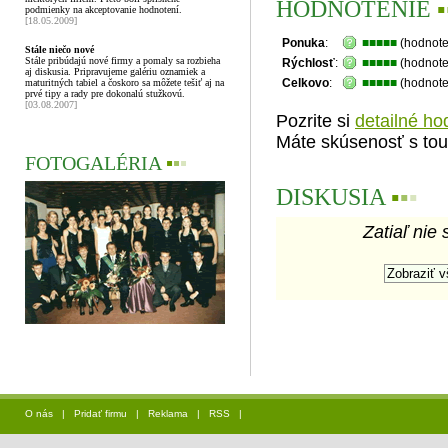
HODNOTENIE
▪
podmienky na akceptovanie hodnotení.
[18.05.2009]
Ponuka
:
■■■■■
(hodnote
Stále niečo nové
Stále pribúdajú nové firmy a pomaly sa rozbieha
Rýchlosť
:
■■■■■
(hodnote
aj diskusia. Pripravujeme galériu oznamiek a
Celkovo
:
■■■■■
(hodnote
maturitných tabiel a čoskoro sa môžete tešiť aj na
prvé tipy a rady pre dokonalú stužkovú.
[03.08.2007]
Pozrite si
detailné ho
Máte skúsenosť s tou
FOTOGALÉRIA
▪
▪
▪
DISKUSIA
▪
▪
▪
Zatiaľ nie 
O nás
|
Pridať firmu
|
Reklama
|
RSS
|