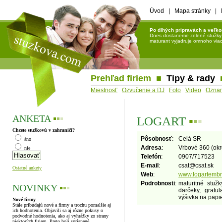
Úvod
|
Mapa stránky
|
Po dlhých prípravách a veľko
Dnes dostaneme zelené stužky a 
maturant vyjadruje omnoho viac 
Prehľad firiem
■
Tipy & rady
Miestnosť
Ozvučenie a DJ
Foto
Video
Ozna
ANKETA
▪
▪
▪
LOGART
▪
▪
▪
Chcete stužkovú v zahraničí?
Pôsobnosť
:
Celá SR
áno
Adresa
:
Vrbové 360 (okr
nie
Telefón
:
0907/717523
E-mail
:
csat
@
csat.sk
Ostatné ankety
Web
:
www.logartembro
Podrobnosti
:
maturitné stužk
NOVINKY
▪
▪
▪
darčeky, gratu
výšivka na papi
Nové firmy
Stále pribúdajú nové a firmy a trochu pomalšie aj
ich hodnotenia. Objavili sa aj rôzne pokusy o
podvodné hodnotenia, ako aj vyhrážky zo strany
niektorých firiem. Preto boli sprísnené