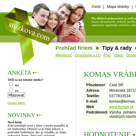
Úvod
|
Mapa stránky
|
Po dlhých prípravách a veľko
Dnes dostaneme zelené stužky a 
maturant vyjadruje omnoho viac 
Prehľad firiem
■
Tipy & rady
Miestnosť
Ozvučenie a DJ
Foto
Video
Ozna
ANKETA
▪
▪
▪
KOMAS VRÁB
Tešíš sa na nosenie stužky?
Pôsobnosť
:
Celá SR
áno
Adresa
:
Moravská 1871
nie
Telefón
:
0377833534
E-mail
:
komas
@
komas.
Ostatné ankety
Web
:
www.komas.sk
Podrobnosti
:
Výroba pohárov
NOVINKY
▪
▪
▪
vlastných návrh
Nové firmy
Stále pribúdajú nové a firmy a trochu pomalšie aj
ich hodnotenia. Objavili sa aj rôzne pokusy o
HODNOTENIE
▪
podvodné hodnotenia, ako aj vyhrážky zo strany
niektorých firiem. Preto boli sprísnené