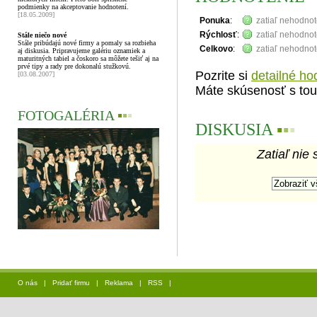
podmienky na akceptovanie hodnotení.
[18.05.2009]
Ponuka
:
zatiaľ nehodno
Rýchlosť
:
zatiaľ nehodno
Stále niečo nové
Stále pribúdajú nové firmy a pomaly sa rozbieha
Celkovo
:
zatiaľ nehodno
aj diskusia. Pripravujeme galériu oznamiek a
maturitných tabiel a čoskoro sa môžete tešiť aj na
prvé tipy a rady pre dokonalú stužkovú.
Pozrite si
detailné ho
[03.08.2007]
Máte skúsenosť s tou
FOTOGALÉRIA
▪
▪
▪
DISKUSIA
▪
▪
▪
Zatiaľ nie 
O nás
|
Pridať firmu
|
Reklama
|
RSS
|