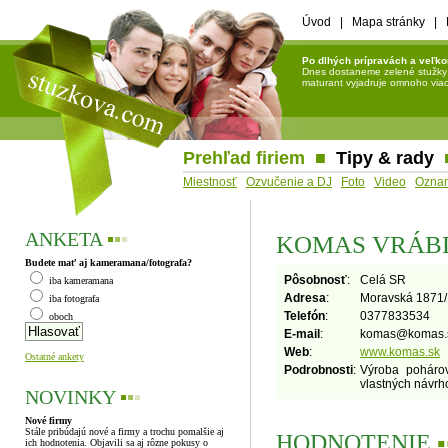
Úvod
|
Mapa stránky
|
Po dlhých prípravách a veľko
Dnes dostaneme zelené stužky a 
maturant vyjadruje omnoho viac 
Prehľad firiem
■
Tipy & rady
Miestnosť
Ozvučenie a DJ
Foto
Video
Ozna
ANKETA
▪
▪
▪
KOMAS VRÁB
Budete mať aj kameramana/fotografa?
Pôsobnosť
:
Celá SR
iba kameramana
Adresa
:
Moravská 1871
iba fotografa
Telefón
:
0377833534
oboch
E-mail
:
komas
@
komas.
Web
:
www.komas.sk
Ostatné ankety
Podrobnosti
:
Výroba pohárov
vlastných návrh
NOVINKY
▪
▪
▪
Nové firmy
Stále pribúdajú nové a firmy a trochu pomalšie aj
HODNOTENIE
▪
ich hodnotenia. Objavili sa aj rôzne pokusy o