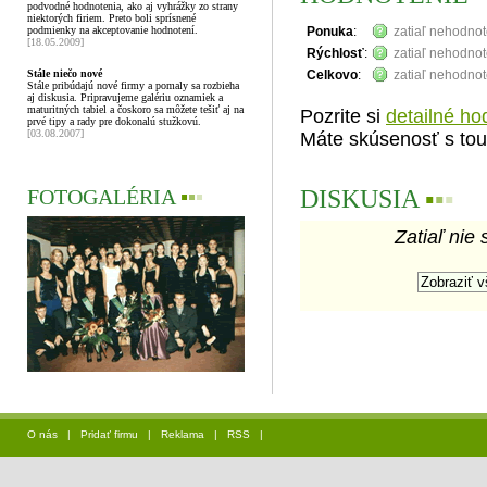
podvodné hodnotenia, ako aj vyhrážky zo strany
niektorých firiem. Preto boli sprísnené
podmienky na akceptovanie hodnotení.
Ponuka
:
zatiaľ nehodno
[18.05.2009]
Rýchlosť
:
zatiaľ nehodno
Stále niečo nové
Celkovo
:
zatiaľ nehodno
Stále pribúdajú nové firmy a pomaly sa rozbieha
aj diskusia. Pripravujeme galériu oznamiek a
maturitných tabiel a čoskoro sa môžete tešiť aj na
Pozrite si
detailné ho
prvé tipy a rady pre dokonalú stužkovú.
[03.08.2007]
Máte skúsenosť s tou
DISKUSIA
▪
▪
▪
FOTOGALÉRIA
▪
▪
▪
Zatiaľ nie 
O nás
|
Pridať firmu
|
Reklama
|
RSS
|