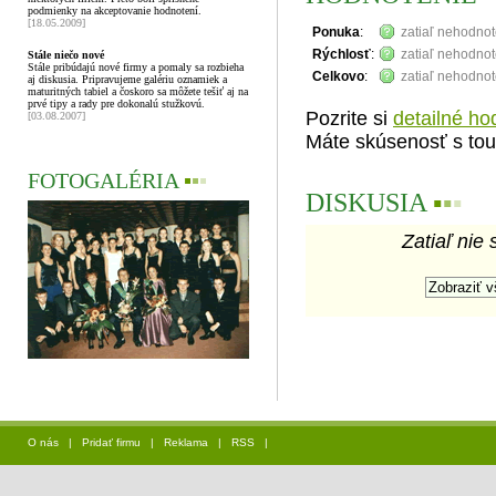
podmienky na akceptovanie hodnotení.
[18.05.2009]
Ponuka
:
zatiaľ nehodno
Rýchlosť
:
zatiaľ nehodno
Stále niečo nové
Stále pribúdajú nové firmy a pomaly sa rozbieha
Celkovo
:
zatiaľ nehodno
aj diskusia. Pripravujeme galériu oznamiek a
maturitných tabiel a čoskoro sa môžete tešiť aj na
prvé tipy a rady pre dokonalú stužkovú.
Pozrite si
detailné ho
[03.08.2007]
Máte skúsenosť s tou
FOTOGALÉRIA
▪
▪
▪
DISKUSIA
▪
▪
▪
Zatiaľ nie 
O nás
|
Pridať firmu
|
Reklama
|
RSS
|