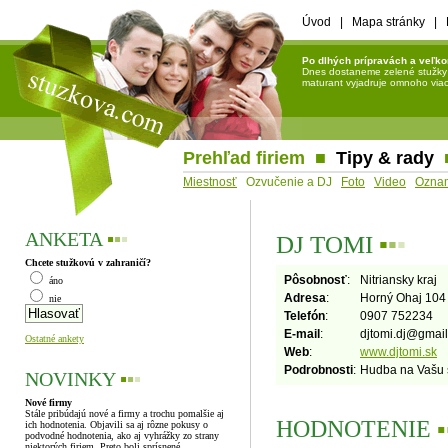
Úvod
|
Mapa stránky
|
Po dlhých prípravách a veľko
Dnes dostaneme zelené stužky a 
maturant vyjadruje omnoho viac 
Prehľad firiem
■
Tipy & rady
Miestnosť
Ozvučenie a DJ
Foto
Video
Ozna
ANKETA
▪
▪
▪
DJ TOMI
▪
▪
▪
Chcete stužkovú v zahraničí?
Pôsobnosť
:
Nitriansky kraj
áno
Adresa
:
Horný Ohaj 104
nie
Telefón
:
0907 752234
E-mail
:
djtomi.dj
@
gmai
Ostatné ankety
Web
:
www.djtomi.sk
Podrobnosti
:
Hudba na Vašu 
NOVINKY
▪
▪
▪
Nové firmy
Stále pribúdajú nové a firmy a trochu pomalšie aj
HODNOTENIE
▪
ich hodnotenia. Objavili sa aj rôzne pokusy o
podvodné hodnotenia, ako aj vyhrážky zo strany
niektorých firiem. Preto boli sprísnené