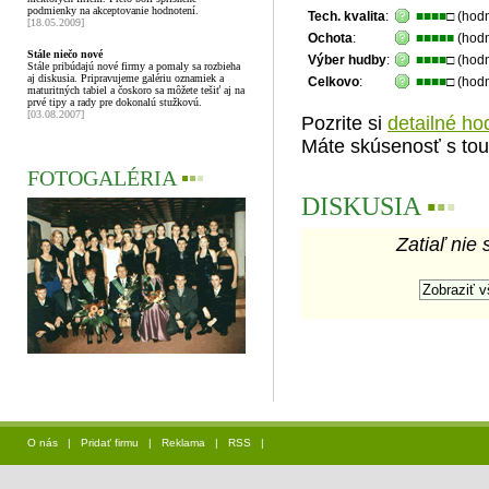
podmienky na akceptovanie hodnotení.
Tech. kvalita
:
■■■■
□ (hod
[18.05.2009]
Ochota
:
■■■■■
(hodn
Stále niečo nové
Výber hudby
:
■■■■
□ (hod
Stále pribúdajú nové firmy a pomaly sa rozbieha
aj diskusia. Pripravujeme galériu oznamiek a
Celkovo
:
■■■■
□ (hod
maturitných tabiel a čoskoro sa môžete tešiť aj na
prvé tipy a rady pre dokonalú stužkovú.
[03.08.2007]
Pozrite si
detailné ho
Máte skúsenosť s tou
FOTOGALÉRIA
▪
▪
▪
DISKUSIA
▪
▪
▪
Zatiaľ nie 
O nás
|
Pridať firmu
|
Reklama
|
RSS
|