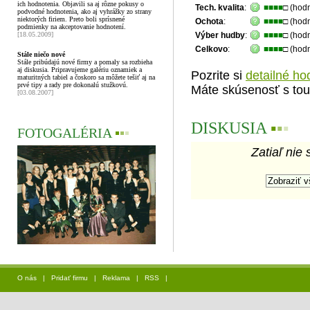
ich hodnotenia. Objavili sa aj rôzne pokusy o
Tech. kvalita
:
■■■■
□ (hod
podvodné hodnotenia, ako aj vyhrážky zo strany
niektorých firiem. Preto boli sprísnené
Ochota
:
■■■■
□ (hod
podmienky na akceptovanie hodnotení.
[18.05.2009]
Výber hudby
:
■■■■
□ (hod
Celkovo
:
■■■■
□ (hod
Stále niečo nové
Stále pribúdajú nové firmy a pomaly sa rozbieha
aj diskusia. Pripravujeme galériu oznamiek a
Pozrite si
detailné ho
maturitných tabiel a čoskoro sa môžete tešiť aj na
prvé tipy a rady pre dokonalú stužkovú.
Máte skúsenosť s tou
[03.08.2007]
DISKUSIA
▪
▪
▪
FOTOGALÉRIA
▪
▪
▪
Zatiaľ nie 
O nás
|
Pridať firmu
|
Reklama
|
RSS
|