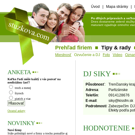
Úvod
|
Mapa stránky
|
Po dlhých prípravách a veľko
Dnes dostaneme zelené stužky a 
maturant vyjadruje omnoho viac 
Prehľad firiem
■
Tipy & rady
Miestnosť
Ozvučenie a DJ
Foto
Video
Ozna
ANKETA
▪
▪
▪
DJ SIKY
▪
▪
▪
Koľko ľudí môže každý z vás pozvať na
neoficiálnu časť?
Pôsobnosť
:
Trenčiansky kra
troch a menej
Adresa
:
Partizánske
štyroch
Telefón
:
0914128676
piatich a viac
E-mail
:
siky
@
kissfm.sk
Podrobnosti
:
Zabezpečím DJ 
Efekty podľa pot
Ostatné ankety
NOVINKY
▪
▪
▪
HODNOTENIE
▪
Nové firmy
Stále pribúdajú nové a firmy a trochu pomalšie aj