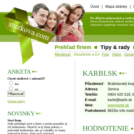
Úvod
|
Mapa stránky
|
Po dlhých prípravách a veľko
Dnes dostaneme zelené stužky a 
maturant vyjadruje omnoho viac 
Prehľad firiem
■
Tipy & rady
Miestnosť
Ozvučenie a DJ
Foto
Video
Ozna
ANKETA
▪
▪
▪
KARBI.SK
▪
▪
▪
Chcete stužkovú v zahraničí?
Pôsobnosť
:
Bratislavský kra
áno
Adresa
:
Senica
nie
Telefón
:
0904 420 318, 
E-mail
:
karbi
@
karbi.sk
Ostatné ankety
Web
:
www.karbi.sk
Podrobnosti
:
Bližšie info mail
NOVINKY
▪
▪
▪
Nové firmy
Stále pribúdajú nové a firmy a trochu pomalšie aj
HODNOTENIE
▪
ich hodnotenia. Objavili sa aj rôzne pokusy o
podvodné hodnotenia, ako aj vyhrážky zo strany
niektorých firiem. Preto boli sprísnené