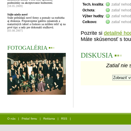
podmienky na akceptovanie hodnotení.
Tech. kvalita
:
zatiaľ neho
[18.05.2009]
Ochota
:
zatiaľ neho
Stále niečo nové
Výber hudby
:
zatiaľ neho
Stále pribúdajú nové firmy a pomaly sa rozbieha
aj diskusia. Pripravujeme galériu oznamiek a
Celkovo
:
zatiaľ neho
maturitných tabiel a čoskoro sa môžete tešiť aj na
prvé tipy a rady pre dokonalú stužkovú.
[03.08.2007]
Pozrite si
detailné ho
Máte skúsenosť s tou
FOTOGALÉRIA
▪
▪
▪
DISKUSIA
▪
▪
▪
Zatiaľ nie 
O nás
|
Pridať firmu
|
Reklama
|
RSS
|