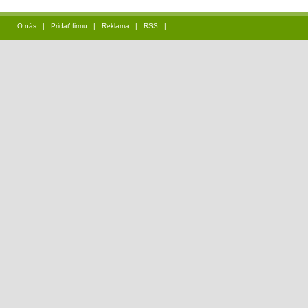
O nás
|
Pridať firmu
|
Reklama
|
RSS
|