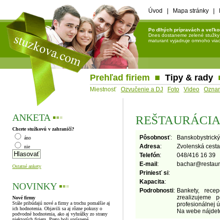
Úvod
|
Mapa stránky
|
Po dlhých prípravách a veľko
Dnes dostaneme zelené stužky a 
maturant vyjadruje omnoho viac 
Prehľad firiem
■
Tipy & rady
Miestnosť
Ozvučenie a DJ
Foto
Video
Ozna
ANKETA
▪
▪
▪
REŠTAURÁCIA
Chcete stužkovú v zahraničí?
Pôsobnosť
:
Banskobystrický
áno
Adresa
:
Zvolenská cesta
nie
Telefón
:
048/416 16 39
E-mail
:
bachar
@
restaur
Ostatné ankety
Priniesť si
:
Kapacita
:
NOVINKY
▪
▪
▪
Podrobnosti
:
Bankety, rece
zrealizujeme 
Nové firmy
Stále pribúdajú nové a firmy a trochu pomalšie aj
profesionálnej ú
ich hodnotenia. Objavili sa aj rôzne pokusy o
Na webe nájdete 
podvodné hodnotenia, ako aj vyhrážky zo strany
niektorých firiem. Preto boli sprísnené