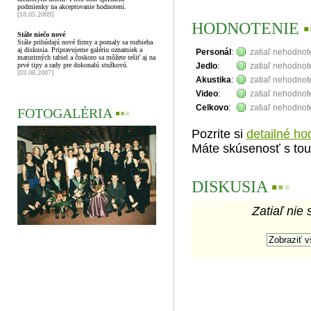
podmienky na akceptovanie hodnotení.
[18.05.2009]
HODNOTENIE
▪
Stále niečo nové
Stále pribúdajú nové firmy a pomaly sa rozbieha
aj diskusia. Pripravujeme galériu oznamiek a
Personál
:
zatiaľ nehodno
maturitných tabiel a čoskoro sa môžete tešiť aj na
prvé tipy a rady pre dokonalú stužkovú.
Jedlo
:
zatiaľ nehodno
[03.08.2007]
Akustika
:
zatiaľ nehodno
Video
:
zatiaľ nehodno
Celkovo
:
zatiaľ nehodno
FOTOGALÉRIA
▪
▪
▪
Pozrite si
detailné ho
Máte skúsenosť s tou
DISKUSIA
▪
▪
▪
Zatiaľ nie 