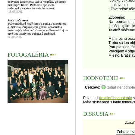
- Akékoľvek zdo
podvodné hodnotenia, ako aj vyhrážky zo strany
- Lakovanie
niektorých firiem. Preto boli sprísnené
podmienky na akceptovanie hodnotení.
- Záverečné oše
[18.05.2009]
Zdobenie:
Stále niečo nové
Na pernamentn
Stále pribúdajú nové firmy a pomaly sa rozbieha
:prášok, glitre, 
aj diskusia. Pripravujeme galériu oznamiek a
Taktiež môžeme 
maturitných tabiel a čoskoro sa môžete tešiť aj na
prvé tipy a rady pre dokonalú stužkovú.
[03.08.2007]
Mám ročnú prax,
Treba sa len obj
Pon-piat ( od rá
Pracujem v príj
FOTOGALÉRIA
▪
▪
▪
Miesto: Bratisla
HODNOTENIE
▪
▪
▪
Celkovo
:
zatiaľ nehodnot
Pozrite si
detailné hodnotenie
s
Máte skúsenosť s touto firmou/
DISKUSIA
▪
▪
▪
Zatiaľ