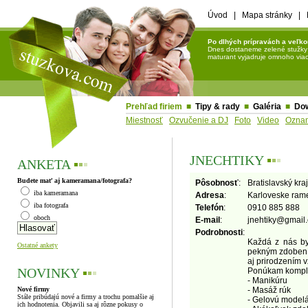
Úvod
|
Mapa stránky
|
Po dlhých prípravách a veľko
Dnes dostaneme zelené stužky a 
maturant vyjadruje omnoho viac 
Prehľad firiem
■
Tipy & rady
■
Galéria
■
Do
Miestnosť
Ozvučenie a DJ
Foto
Video
Ozna
JNECHTIKY
▪
▪
▪
ANKETA
▪
▪
▪
Budete mať aj kameramana/fotografa?
Pôsobnosť
:
Bratislavský kraj
iba kameramana
Adresa
:
Karloveske ram
iba fotografa
Telefón
:
0910 885 888
oboch
E-mail
:
jnehtiky
@
gmail
Podrobnosti
:
Každá z nás by 
Ostatné ankety
pekným zdoben
aj prirodzením 
NOVINKY
▪
▪
▪
Ponúkam komple
- Manikúru
Nové firmy
- Masáž rúk
Stále pribúdajú nové a firmy a trochu pomalšie aj
- Gelovú modelá
ich hodnotenia. Objavili sa aj rôzne pokusy o