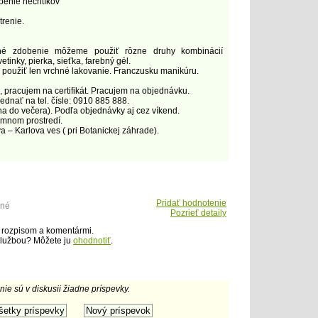
benie nechtíkov
trenie.
é zdobenie môžeme použiť rôzne druhy kombinácií
kvetinky, pierka, sieťka, farebný gél.
použiť len vrchné lakovanie. Franczusku manikúru.
 pracujem na certifikát. Pracujem na objednávku.
ednať na tel. čísle: 0910 885 888.
na do večera). Podľa objednávky aj cez víkend.
emnom prostredí.
va – Karlova ves ( pri Botanickej záhrade).
Pridať hodnotenie
ené
Pozrieť detaily
 rozpisom a komentármi.
službou? Môžete ju
ohodnotiť
.
 nie sú v diskusii žiadne príspevky.