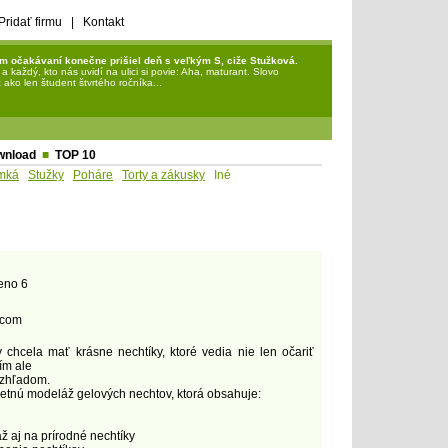
Pridať firmu
|
Kontakt
m očakávaní konečne prišiel deň s veľkým S, ciže Stužková.
každý, kto nás uvidí na ulici si povie: Aha, maturant. Slovo
ako len študent štvrtého ročníka...
wnload
■
TOP 10
mká
Stužky
Poháre
Torty a zákusky
Iné
eno 6
.com
chcela mať krásne nechtíky, ktoré vedia nie len očariť
ím ale
vzhľadom.
tnú modeláž gelových nechtov, ktorá obsahuje:
ž aj na prírodné nechtíky