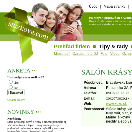
Úvod
|
Mapa stránky
|
Po dlhých prípravách a veľko
Dnes dostaneme zelené stužky a 
maturant vyjadruje omnoho viac 
Prehľad firiem
■
Tipy & rady
Miestnosť
Ozvučenie a DJ
Foto
Video
Ozna
ANKETA
▪
▪
▪
SALÓN KRÁSY
Už si mal(a) svoju stužkovú?
Pôsobnosť
:
Bratislavský kraj
áno
Adresa
:
Riazanská 3A, B
nie
Telefón
:
0903/12 12 12
E-mail
:
xoxo
@
xoxo.sk
Ostatné ankety
Web
:
www.xoxo.sk
Podrobnosti
:
Štúdio krásy, vl
NOVINKY
▪
▪
▪
ruky, tvár, pleť
Máme šikovný m
Nové firmy
nechty alebo vás
Stále pribúdajú nové a firmy a trochu pomalšie aj
ich hodnotenia. Objavili sa aj rôzne pokusy o
podvodné hodnotenia, ako aj vyhrážky zo strany
niektorých firiem. Preto boli sprísnené