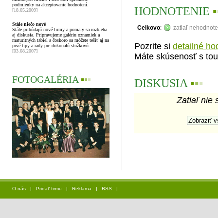
podmienky na akceptovanie hodnotení.
HODNOTENIE
▪
[18.05.2009]
Stále niečo nové
Celkovo
:
zatiaľ nehodnot
Stále pribúdajú nové firmy a pomaly sa rozbieha
aj diskusia. Pripravujeme galériu oznamiek a
maturitných tabiel a čoskoro sa môžete tešiť aj na
Pozrite si
detailné ho
prvé tipy a rady pre dokonalú stužkovú.
[03.08.2007]
Máte skúsenosť s tou
FOTOGALÉRIA
▪
▪
▪
DISKUSIA
▪
▪
▪
Zatiaľ nie 
O nás
|
Pridať firmu
|
Reklama
|
RSS
|