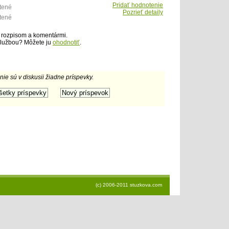
Pridať hodnotenie
tené
Pozrieť detaily
tené
 rozpisom a komentármi.
službou? Môžete ju
ohodnotiť
.
 nie sú v diskusii žiadne príspevky.
(c) 2006-2011 stuzkova.com