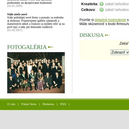
podmienky na akceptovanie hodnotení.
Kreativita
:
zatiaľ nehodno
[18.05.2009]
Celkovo
:
zatiaľ nehodno
Stále niečo nové
Stále pribúdajú nové firmy a pomaly sa rozbieha
Pozrite si
detailné hodnotenie
s
aj diskusia. Pripravujeme galériu oznamiek a
Máte skúsenosť s touto firmou/
maturitných tabiel a čoskoro sa môžete tešiť aj na
prvé tipy a rady pre dokonalú stužkovú.
[03.08.2007]
DISKUSIA
▪
▪
▪
Zatiaľ
FOTOGALÉRIA
▪
▪
▪
O nás
|
Pridať firmu
|
Reklama
|
RSS
|