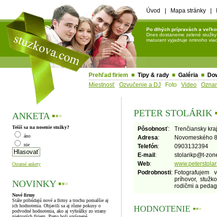
Úvod
|
Mapa stránky
|
Po dlhých prípravách a veľko
Dnes dostaneme zelené stužky a 
maturant vyjadruje omnoho viac 
Prehľad firiem
■
Tipy & rady
■
Galéria
■
Do
Miestnosť
Ozvučenie a DJ
Foto
Video
Ozna
PETER STOLÁRIK
ANKETA
▪
▪
▪
Tešíš sa na nosenie stužky?
Pôsobnosť
:
Trenčiansky kra
áno
Adresa
:
Novomeského 8,
nie
Telefón
:
0903132394
E-mail
:
stolarikp
@
t-zon
Web
:
www.peterstolar
Ostatné ankety
Podrobnosti
:
Fotografujem v
príhovor, stužk
NOVINKY
▪
▪
▪
rodičmi a pedagó
Nové firmy
Stále pribúdajú nové a firmy a trochu pomalšie aj
ich hodnotenia. Objavili sa aj rôzne pokusy o
HODNOTENIE
▪
▪
▪
podvodné hodnotenia, ako aj vyhrážky zo strany
niektorých firiem. Preto boli sprísnené