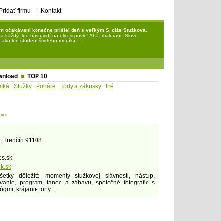
Pridať firmu
|
Kontakt
m očakávaní konečne prišiel deň s veľkým S, ciže Stužková.
každý, kto nás uvidí na ulici si povie: Aha, maturant. Slovo
ako len študent štvrtého ročníka...
wnload
■
TOP 10
mká
Stužky
Poháre
Torty a zákusky
Iné
▪
▪
▪
j
 Trenčín 91108
es.sk
ik.sk
šetky dôležité momenty stužkovej slávnosti, nástup,
ovanie, program, tanec a zábavu, spoločné fotografie s
gmi, krájanie torty ...