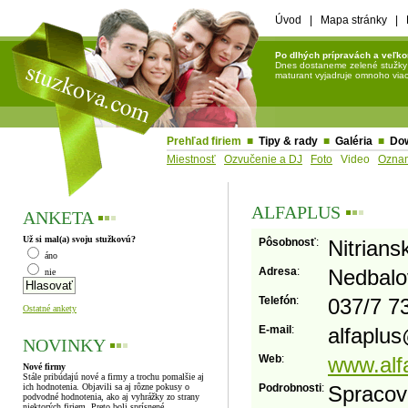
Úvod
|
Mapa stránky
|
Po dlhých prípravách a veľko
Dnes dostaneme zelené stužky a 
maturant vyjadruje omnoho viac 
Prehľad firiem
■
Tipy & rady
■
Galéria
■
Do
Miestnosť
Ozvučenie a DJ
Foto
Video
Ozna
ALFAPLUS
▪
▪
▪
ANKETA
▪
▪
▪
Už si mal(a) svoju stužkovú?
Pôsobnosť
:
Nitrians
áno
Adresa
:
Nedbalov
nie
Telefón
:
037/7 7
Ostatné ankety
E-mail
:
alfaplus
NOVINKY
▪
▪
▪
Web
:
www.alf
Nové firmy
Stále pribúdajú nové a firmy a trochu pomalšie aj
ich hodnotenia. Objavili sa aj rôzne pokusy o
Podrobnosti
:
Spraco
podvodné hodnotenia, ako aj vyhrážky zo strany
niektorých firiem. Preto boli sprísnené