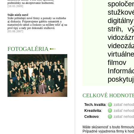
spoloč
podmienky na akceptovanie hodnotení.
[18.05.2009]
stužkov
Stále niečo nové
Stále pribúdajú nové firmy a pomaly sa rozbieha
digitál
aj diskusia. Pripravujeme galériu oznamiek a
maturitných tabiel a čoskoro sa môžete tešiť aj na
strih, 
prvé tipy a rady pre dokonalú stužkovú.
[03.08.2007]
vido
video
FOTOGALÉRIA
▪
▪
▪
virtuál
filmov
Informá
poskytuj
CELKOVÉ HODNOT
Tech. kvalita
:
zatiaľ neho
Kreativita
:
zatiaľ neho
Celkovo
:
zatiaľ neho
Máte skúsenosť s touto firmou/
Prípadné vyjadrenia firmy k hod