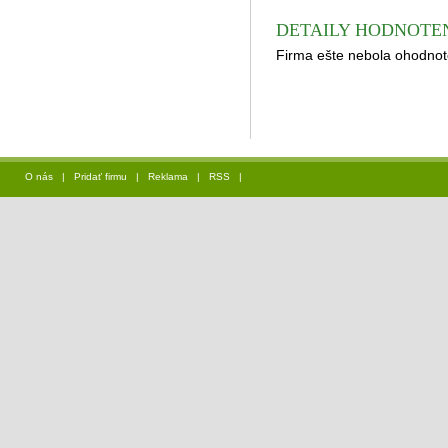
DETAILY HODNOTE
Firma ešte nebola ohodnot
O nás
|
Pridať firmu
|
Reklama
|
RSS
|