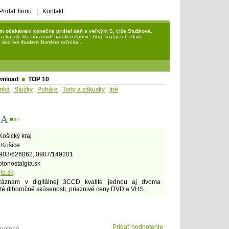
Pridať firmu
|
Kontakt
m očakávaní konečne prišiel deň s veľkým S, ciže Stužková.
každý, kto nás uvidí na ulici si povie: Aha, maturant. Slovo
ako len študent štvrtého ročníka...
wnload
■
TOP 10
mká
Stužky
Poháre
Torty a zákusky
Iné
IA
▪
▪
▪
Košický kraj
 Košice
903/626062, 0907/149201
otonostalgia.sk
ia.sk
 záznam v digitálnej 3CCD kvalite jednou aj dvoma
é dlhoročné skúsenosti, priaznivé ceny DVD a VHS.
Pridať hodnotenie