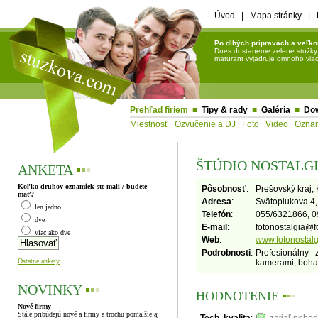
Úvod
|
Mapa stránky
|
Po dlhých prípravách a veľko
Dnes dostaneme zelené stužky a 
maturant vyjadruje omnoho viac 
Prehľad firiem
■
Tipy & rady
■
Galéria
■
Do
Miestnosť
Ozvučenie a DJ
Foto
Video
Ozna
ŠTÚDIO NOSTALG
ANKETA
▪
▪
▪
Koľko druhov oznamiek ste mali / budete
Pôsobnosť
:
Prešovský kraj, 
mať?
Adresa
:
Svätoplukova 4,
len jedno
Telefón
:
055/6321866, 0
dve
E-mail
:
fotonostalgia
@
f
viac ako dve
Web
:
www.fotonostalg
Podrobnosti
:
Profesionálny
Ostatné ankety
kamerami, bohat
NOVINKY
▪
▪
▪
HODNOTENIE
▪
▪
▪
Nové firmy
Stále pribúdajú nové a firmy a trochu pomalšie aj