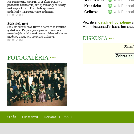
Tech. kvalita
:
zatiaľ neho
ich hodnotenia. Objavili sa aj rôzne pokusy o
podvodné hodnotenia, ako aj vyhrážky zo strany
Kreativita
:
zatiaľ neho
niektorých firiem. Preto boli sprísnené
podmienky na akceptovanie hodnotení.
Celkovo
:
zatiaľ neho
[18.05.2009]
Pozrite si
detailné hodnotenie
s
Stále niečo nové
Máte skúsenosť s touto firmou/
Stále pribúdajú nové firmy a pomaly sa rozbieha
aj diskusia. Pripravujeme galériu oznamiek a
maturitných tabiel a čoskoro sa môžete tešiť aj na
prvé tipy a rady pre dokonalú stužkovú.
DISKUSIA
▪
▪
▪
[03.08.2007]
Zatiaľ
FOTOGALÉRIA
▪
▪
▪
O nás
|
Pridať firmu
|
Reklama
|
RSS
|