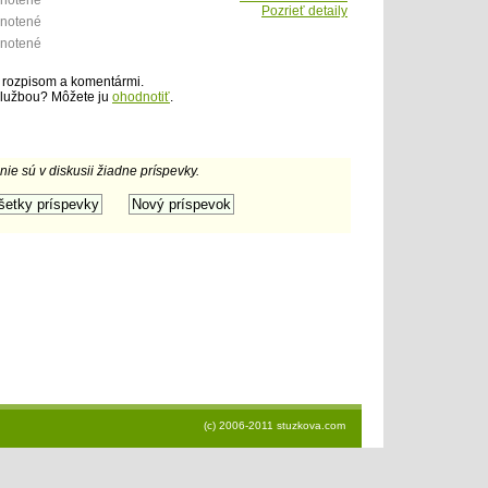
dnotené
Pozrieť detaily
dnotené
dnotené
 rozpisom a komentármi.
službou? Môžete ju
ohodnotiť
.
 nie sú v diskusii žiadne príspevky.
(c) 2006-2011 stuzkova.com