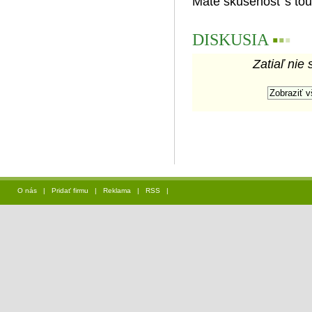
Máte skúsenosť s tou
DISKUSIA
▪
▪
▪
Zatiaľ nie 
O nás
|
Pridať firmu
|
Reklama
|
RSS
|