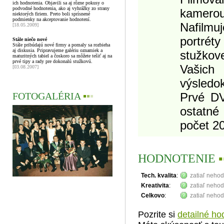
ich hodnotenia. Objavili sa aj rôzne pokusy o
podvodné hodnotenia, ako aj vyhrážky zo strany
kamer
niektorých firiem. Preto boli sprísnené
podmienky na akceptovanie hodnotení.
Nafilmu
[18.05.2009]
portrét
Stále niečo nové
Stále pribúdajú nové firmy a pomaly sa rozbieha
aj diskusia. Pripravujeme galériu oznamiek a
stužkov
maturitných tabiel a čoskoro sa môžete tešiť aj na
prvé tipy a rady pre dokonalú stužkovú.
Vašich
[03.08.2007]
výsledok
FOTOGALÉRIA
▪
▪
▪
Prvé DV
ostatné
počet 2
HODNOTENIE
▪
Tech. kvalita
:
zatiaľ neho
Kreativita
:
zatiaľ neho
Celkovo
:
zatiaľ neho
Pozrite si
detailné ho