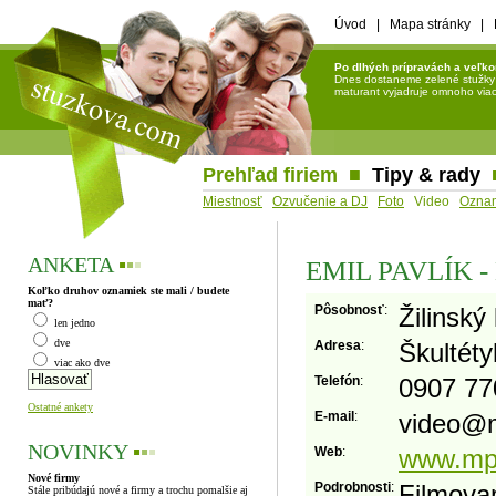
Úvod
|
Mapa stránky
|
Po dlhých prípravách a veľko
Dnes dostaneme zelené stužky a 
maturant vyjadruje omnoho viac 
Prehľad firiem
■
Tipy & rady
Miestnosť
Ozvučenie a DJ
Foto
Video
Ozna
ANKETA
▪
▪
▪
EMIL PAVLÍK 
Koľko druhov oznamiek ste mali / budete
mať?
Pôsobnosť
:
Žilinský 
len jedno
dve
Adresa
:
Škultéty
viac ako dve
Telefón
:
0907 77
Ostatné ankety
E-mail
:
video
@
NOVINKY
▪
▪
▪
Web
:
www.mps
Nové firmy
Podrobnosti
:
Filmova
Stále pribúdajú nové a firmy a trochu pomalšie aj