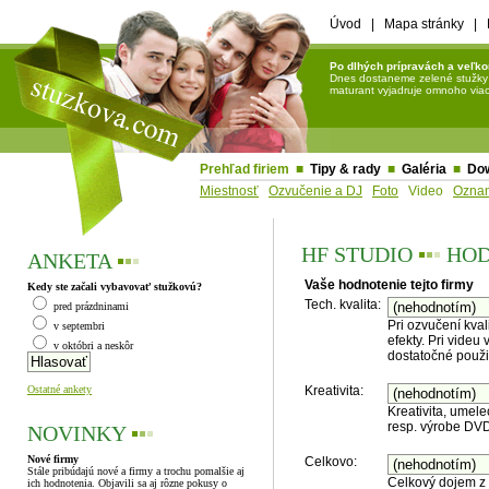
Úvod
|
Mapa stránky
|
Po dlhých prípravách a veľko
Dnes dostaneme zelené stužky a 
maturant vyjadruje omnoho viac 
Prehľad firiem
■
Tipy & rady
■
Galéria
■
Do
Miestnosť
Ozvučenie a DJ
Foto
Video
Ozna
HF STUDIO
▪
▪
▪
HOD
ANKETA
▪
▪
▪
Vaše hodnotenie tejto firmy
Kedy ste začali vybavovať stužkovú?
Tech. kvalita:
pred prázdninami
Pri ozvučení kval
v septembri
efekty. Pri videu
v októbri a neskôr
dostatočné použit
Ostatné ankety
Kreativita:
Kreativita, umele
resp. výrobe DVD
NOVINKY
▪
▪
▪
Nové firmy
Celkovo:
Stále pribúdajú nové a firmy a trochu pomalšie aj
Celkový dojem z 
ich hodnotenia. Objavili sa aj rôzne pokusy o