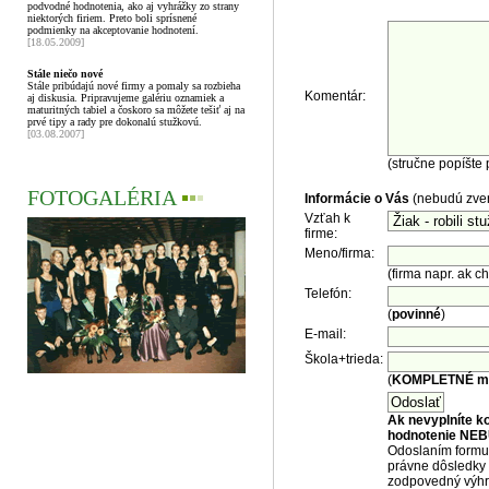
podvodné hodnotenia, ako aj vyhrážky zo strany
niektorých firiem. Preto boli sprísnené
podmienky na akceptovanie hodnotení.
[18.05.2009]
Stále niečo nové
Stále pribúdajú nové firmy a pomaly sa rozbieha
Komentár:
aj diskusia. Pripravujeme galériu oznamiek a
maturitných tabiel a čoskoro sa môžete tešiť aj na
prvé tipy a rady pre dokonalú stužkovú.
[03.08.2007]
(stručne popíšte 
FOTOGALÉRIA
▪
▪
▪
Informácie o Vás
(nebudú zver
Vzťah k
firme:
Meno/firma:
(firma napr. ak 
Telefón:
(
povinné
)
E-mail:
Škola+trieda:
(
KOMPLETNÉ men
Ak nevyplníte k
hodnotenie NEB
Odoslaním formul
právne dôsledky 
zodpovedný výhr