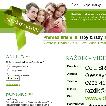
Úvod
|
Mapa stránky
|
Po dlhých prípravách a veľko
Dnes dostaneme zelené stužky a 
maturant vyjadruje omnoho viac 
Prehľad firiem
■
Tipy & rady
Miestnosť
Ozvučenie a DJ
Foto
Video
Ozna
ANKETA
▪
▪
▪
RAŽDÍK - VI
Kedy ste začali vybavovať stužkovú?
Pôsobnosť
:
Celá SR
pred prázdninami
v septembri
Adresa
:
Gessayo
v októbri a neskôr
Telefón
:
0903 41
Ostatné ankety
E-mail
:
razdik
@
NOVINKY
▪
▪
▪
Web
:
www.vid
Nové firmy
Stále pribúdajú nové a firmy a trochu pomalšie aj
Podrobnosti
:
Filmo
ich hodnotenia. Objavili sa aj rôzne pokusy o