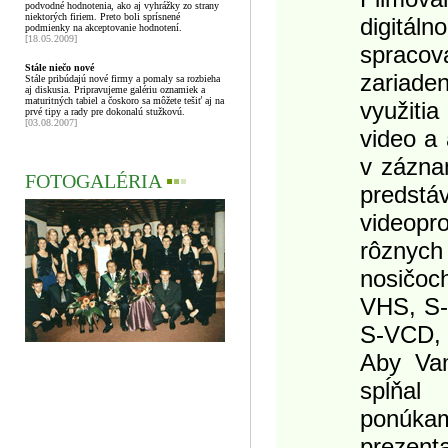
podvodné hodnotenia, ako aj vyhrážky zo strany
niektorých firiem. Preto boli sprísnené
digitál
podmienky na akceptovanie hodnotení.
[18.05.2009]
spracov
Stále niečo nové
zariad
Stále pribúdajú nové firmy a pomaly sa rozbieha
aj diskusia. Pripravujeme galériu oznamiek a
maturitných tabiel a čoskoro sa môžete tešiť aj na
využit
prvé tipy a rady pre dokonalú stužkovú.
[03.08.2007]
video a 
v zázna
FOTOGALÉRIA
▪
▪
▪
predstá
videopr
rôznyc
nosičoc
VHS, S-
S-VCD,
Aby Va
spĺňal
ponúka
prezent