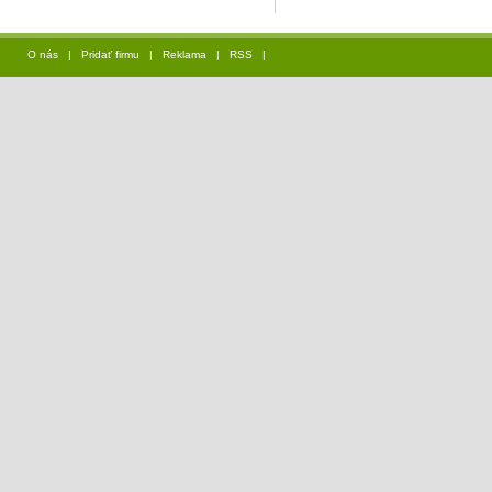
O nás
|
Pridať firmu
|
Reklama
|
RSS
|