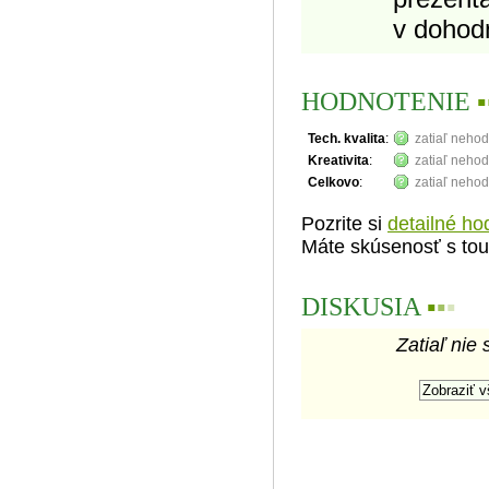
v dohod
HODNOTENIE
▪
Tech. kvalita
:
zatiaľ neho
Kreativita
:
zatiaľ neho
Celkovo
:
zatiaľ neho
Pozrite si
detailné ho
Máte skúsenosť s tou
DISKUSIA
▪
▪
▪
Zatiaľ nie 