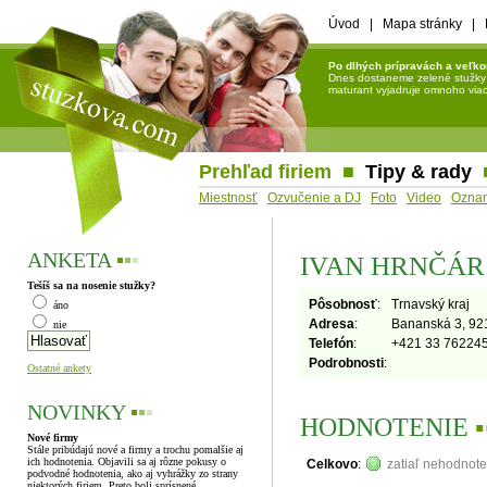
Úvod
|
Mapa stránky
|
Po dlhých prípravách a veľko
Dnes dostaneme zelené stužky a 
maturant vyjadruje omnoho viac 
Prehľad firiem
■
Tipy & rady
Miestnosť
Ozvučenie a DJ
Foto
Video
Ozna
ANKETA
▪
▪
▪
IVAN HRNČÁR 
Tešíš sa na nosenie stužky?
Pôsobnosť
:
Trnavský kraj
áno
Adresa
:
Bananská 3, 921
nie
Telefón
:
+421 33 76224
Podrobnosti
:
Ostatné ankety
NOVINKY
▪
▪
▪
HODNOTENIE
▪
Nové firmy
Stále pribúdajú nové a firmy a trochu pomalšie aj
ich hodnotenia. Objavili sa aj rôzne pokusy o
Celkovo
:
zatiaľ nehodnot
podvodné hodnotenia, ako aj vyhrážky zo strany
niektorých firiem. Preto boli sprísnené