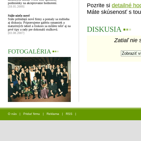
podmienky na akceptovanie hodnotení.
Pozrite si
detailné ho
[18.05.2009]
Máte skúsenosť s tou
Stále niečo nové
Stále pribúdajú nové firmy a pomaly sa rozbieha
aj diskusia. Pripravujeme galériu oznamiek a
maturitných tabiel a čoskoro sa môžete tešiť aj na
DISKUSIA
▪
▪
▪
prvé tipy a rady pre dokonalú stužkovú.
[03.08.2007]
Zatiaľ nie 
FOTOGALÉRIA
▪
▪
▪
O nás
|
Pridať firmu
|
Reklama
|
RSS
|