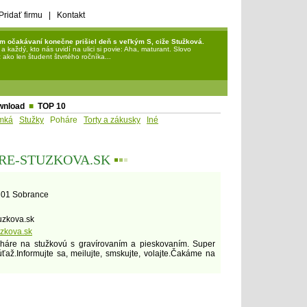
Pridať firmu
|
Kontakt
m očakávaní konečne prišiel deň s veľkým S, ciže Stužková.
každý, kto nás uvidí na ulici si povie: Aha, maturant. Slovo
ako len študent štvrtého ročníka...
wnload
■
TOP 10
mká
Stužky
Poháre
Torty a zákusky
Iné
ARE-STUZKOVA.SK
▪
▪
▪
3 01 Sobrance
uzkova.sk
zkova.sk
oháre na stužkovú s gravírovaním a pieskovaním. Super
úťaž.Informujte sa, meilujte, smskujte, volajte.Čakáme na