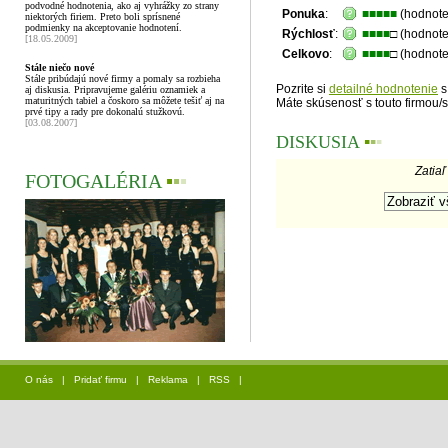
podvodné hodnotenia, ako aj vyhrážky zo strany
Ponuka
:
■■■■■
(hodnote
niektorých firiem. Preto boli sprísnené
podmienky na akceptovanie hodnotení.
Rýchlosť
:
■■■■
□ (hodnot
[18.05.2009]
Celkovo
:
■■■■
□ (hodnot
Stále niečo nové
Stále pribúdajú nové firmy a pomaly sa rozbieha
Pozrite si
detailné hodnotenie
s
aj diskusia. Pripravujeme galériu oznamiek a
maturitných tabiel a čoskoro sa môžete tešiť aj na
Máte skúsenosť s touto firmou/
prvé tipy a rady pre dokonalú stužkovú.
[03.08.2007]
DISKUSIA
▪
▪
▪
Zatiaľ
FOTOGALÉRIA
▪
▪
▪
O nás
|
Pridať firmu
|
Reklama
|
RSS
|