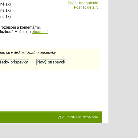
Pridať hodnotenie
né 1x)
Pozrieť detaily
ené 1x)
ené 1x)
 rozpisom a komentármi.
službou? Môžete ju
ohodnotiť
.
 nie sú v diskusii žiadne príspevky.
(c) 2006-2011 stuzkova.com