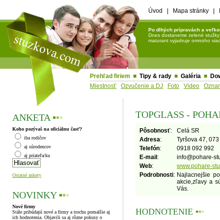
Úvod
|
Mapa stránky
|
Po dlhých prípravách a veľko
Dnes dostaneme zelené stužky a 
maturant vyjadruje omnoho viac 
Prehľad firiem
■
Tipy & rady
■
Galéria
■
Do
Miestnosť
Ozvučenie a DJ
Foto
Video
Ozna
TOPGLASS - POH
ANKETA
▪
▪
▪
Koho pozývaš na oficiálnu časť?
Pôsobnosť
:
Celá SR
iba rodičov
Adresa
:
Tyršova 47, 07
aj súrodencov
Telefón
:
0918 092 992
aj priateľa/ku
E-mail
:
info
@
pohare-st
Web
:
www.pohare-stu
Podrobnosti
:
Najlacnejšie p
Ostatné ankety
akcie,zľavy a s
Vás.
NOVINKY
▪
▪
▪
Nové firmy
HODNOTENIE
▪
▪
▪
Stále pribúdajú nové a firmy a trochu pomalšie aj
ich hodnotenia. Objavili sa aj rôzne pokusy o