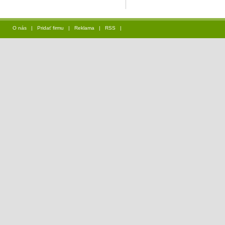
O nás
|
Pridať firmu
|
Reklama
|
RSS
|