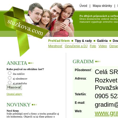
Úvod
|
Mapa stránky
|
Po dlhých prípravách a veľko
Dnes dostaneme zelené stužky a 
maturant vyjadruje omnoho viac 
Prehľad firiem
■
Tipy & rady
■
Galéria
■
Do
Miestnosť
Ozvučenie a DJ
Foto
Video
Ozna
GRADIM
▪
▪
▪
ANKETA
▪
▪
▪
Koho pozývaš na oficiálnu časť?
Pôsobnosť
:
Celá SR
iba rodičov
Adresa
:
Rozkvet
aj súrodencov
aj priateľa/ku
Považsk
Ostatné ankety
Telefón
:
0905 52
E-mail
:
gradim
NOVINKY
▪
▪
▪
Nové firmy
Web
:
www.gra
Stále pribúdajú nové a firmy a trochu pomalšie aj
ich hodnotenia. Objavili sa aj rôzne pokusy o