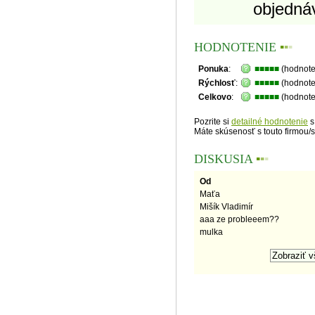
objedná
HODNOTENIE
▪
▪
▪
Ponuka
:
■■■■■
(hodnote
Rýchlosť
:
■■■■■
(hodnote
Celkovo
:
■■■■■
(hodnote
Pozrite si
detailné hodnotenie
s
Máte skúsenosť s touto firmou/
DISKUSIA
▪
▪
▪
Od
Maťa
Mišík Vladimír
aaa ze probleeem??
mulka