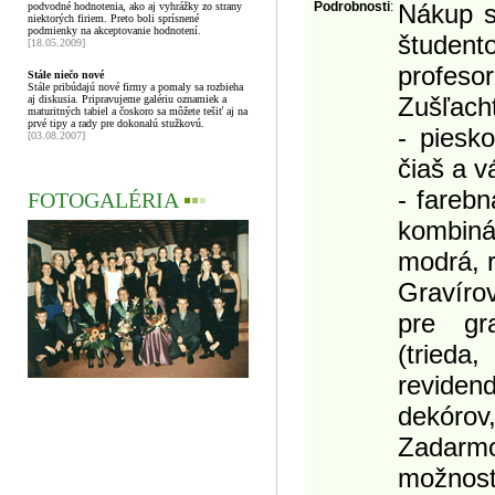
Podrobnosti
:
Nákup s
podvodné hodnotenia, ako aj vyhrážky zo strany
niektorých firiem. Preto boli sprísnené
podmienky na akceptovanie hodnotení.
študent
[18.05.2009]
profesor
Stále niečo nové
Stále pribúdajú nové firmy a pomaly sa rozbieha
Zušľacht
aj diskusia. Pripravujeme galériu oznamiek a
maturitných tabiel a čoskoro sa môžete tešiť aj na
prvé tipy a rady pre dokonalú stužkovú.
- piesk
[03.08.2007]
čiaš a v
- fareb
FOTOGALÉRIA
▪
▪
▪
kombiná
modrá, 
Gravíro
pre gr
(tried
reviden
dekórov,
Zadarmo
možnosť