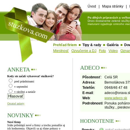
Úvod
|
Mapa stránky
|
Po dlhých prípravách a veľko
Dnes dostaneme zelené stužky a 
maturant vyjadruje omnoho viac 
Prehľad firiem
■
Tipy & rady
■
Galéria
■
Do
Miestnosť
Ozvučenie a DJ
Foto
Video
Ozna
ADECO
▪
▪
▪
ANKETA
▪
▪
▪
Kedy ste začali vybavovať stužkovú?
Pôsobnosť
:
Celá SR
pred prázdninami
Adresa
:
Bernolákova 37
v septembri
Telefón
:
0948/46 47 48
v októbri a neskôr
E-mail
:
adeco
@
orava.s
Web
:
www.adeco.sk
Podrobnosti
:
Ponuka pohárov 
Ostatné ankety
stužky.., piesko
NOVINKY
▪
▪
▪
HODNOTENIE
▪
▪
▪
Nové firmy
Stále pribúdajú nové a firmy a trochu pomalšie aj
ich hodnotenia. Objavili sa aj rôzne pokusy o