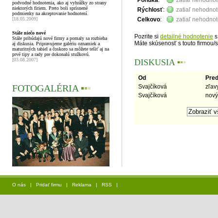
Ponuka
:
zatiaľ nehodno
podvodné hodnotenia, ako aj vyhrážky zo strany
niektorých firiem. Preto boli sprísnené
Rýchlosť
:
zatiaľ nehodno
podmienky na akceptovanie hodnotení.
[18.05.2009]
Celkovo
:
zatiaľ nehodno
Stále niečo nové
Pozrite si
detailné hodnotenie
s
Stále pribúdajú nové firmy a pomaly sa rozbieha
Máte skúsenosť s touto firmou/
aj diskusia. Pripravujeme galériu oznamiek a
maturitných tabiel a čoskoro sa môžete tešiť aj na
prvé tipy a rady pre dokonalú stužkovú.
[03.08.2007]
DISKUSIA
▪
▪
▪
Od
Pre
FOTOGALÉRIA
▪
▪
▪
Svajčíková
zľav
Svajčíková
nový
O nás
|
Pridať firmu
|
Reklama
|
RSS
|