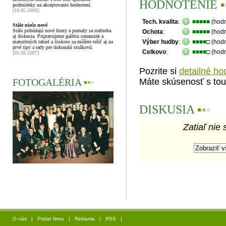
HODNOTENIE
▪
podmienky na akceptovanie hodnotení.
[18.05.2009]
Tech. kvalita
:
■■■■■
(hodn
Stále niečo nové
Stále pribúdajú nové firmy a pomaly sa rozbieha
Ochota
:
■■■■■
(hodn
aj diskusia. Pripravujeme galériu oznamiek a
Výber hudby
:
■■■■
□ (hod
maturitných tabiel a čoskoro sa môžete tešiť aj na
prvé tipy a rady pre dokonalú stužkovú.
Celkovo
:
■■■■
□ (hod
[03.08.2007]
Pozrite si
detailné ho
FOTOGALÉRIA
▪
▪
▪
Máte skúsenosť s tou
DISKUSIA
▪
▪
▪
Zatiaľ nie 
O nás
|
Pridať firmu
|
Reklama
|
RSS
|