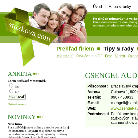
Úvod
|
Mapa stránky
|
Po dlhých prípravách a veľko
Dnes dostaneme zelené stužky a 
maturant vyjadruje omnoho viac 
Prehľad firiem
■
Tipy & rady
Miestnosť
Ozvučenie a DJ
Foto
Video
Ozna
ANKETA
▪
▪
▪
CSENGEL AUD
Chcete stužkovú v zahraničí?
Pôsobnosť
:
Bratislavský kraj
áno
Adresa
:
Cpinová 1, 900
nie
Telefón
:
0907 450933
E-mail
:
csengell
@
stonl
Ostatné ankety
Web
:
www.csengel-au
Podrobnosti
:
Ponúkame kompl
NOVINKY
▪
▪
▪
stužkových slá
scanner show a 
Nové firmy
Stále pribúdajú nové a firmy a trochu pomalšie aj
ich hodnotenia. Objavili sa aj rôzne pokusy o
podvodné hodnotenia, ako aj vyhrážky zo strany
niektorých firiem. Preto boli sprísnené