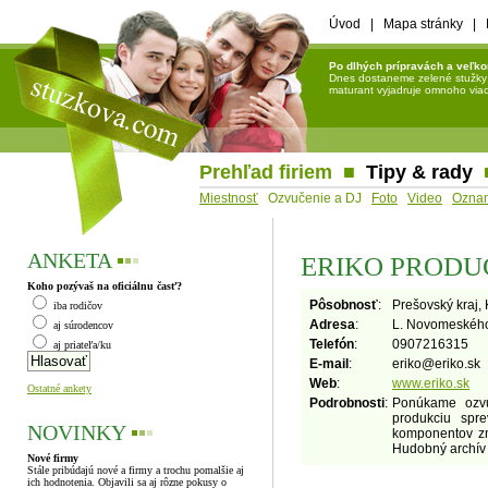
Úvod
|
Mapa stránky
|
Po dlhých prípravách a veľko
Dnes dostaneme zelené stužky a 
maturant vyjadruje omnoho viac 
Prehľad firiem
■
Tipy & rady
Miestnosť
Ozvučenie a DJ
Foto
Video
Ozna
ANKETA
▪
▪
▪
ERIKO PRODU
Koho pozývaš na oficiálnu časť?
Pôsobnosť
:
Prešovský kraj, 
iba rodičov
Adresa
:
L. Novomeského
aj súrodencov
Telefón
:
0907216315
aj priateľa/ku
E-mail
:
eriko
@
eriko.sk
Web
:
www.eriko.sk
Ostatné ankety
Podrobnosti
:
Ponúkame ozvu
produkciu spr
NOVINKY
▪
▪
▪
komponentov zn
Hudobný archív t
Nové firmy
Stále pribúdajú nové a firmy a trochu pomalšie aj
ich hodnotenia. Objavili sa aj rôzne pokusy o