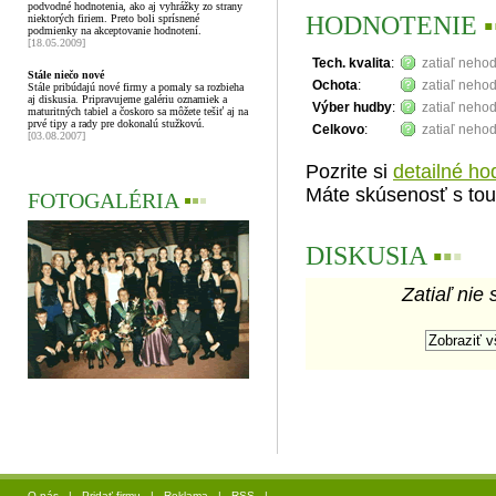
podvodné hodnotenia, ako aj vyhrážky zo strany
HODNOTENIE
▪
niektorých firiem. Preto boli sprísnené
podmienky na akceptovanie hodnotení.
[18.05.2009]
Tech. kvalita
:
zatiaľ neho
Stále niečo nové
Ochota
:
zatiaľ neho
Stále pribúdajú nové firmy a pomaly sa rozbieha
aj diskusia. Pripravujeme galériu oznamiek a
Výber hudby
:
zatiaľ neho
maturitných tabiel a čoskoro sa môžete tešiť aj na
prvé tipy a rady pre dokonalú stužkovú.
Celkovo
:
zatiaľ neho
[03.08.2007]
Pozrite si
detailné ho
Máte skúsenosť s tou
FOTOGALÉRIA
▪
▪
▪
DISKUSIA
▪
▪
▪
Zatiaľ nie 
O nás
|
Pridať firmu
|
Reklama
|
RSS
|