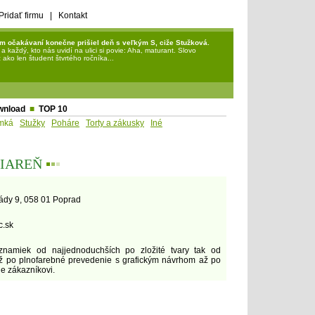
Pridať firmu
|
Kontakt
m očakávaní konečne prišiel deň s veľkým S, ciže Stužková.
každý, kto nás uvidí na ulici si povie: Aha, maturant. Slovo
ako len študent štvrtého ročníka...
wnload
■
TOP 10
mká
Stužky
Poháre
Torty a zákusky
Iné
ČIAREŇ
▪
▪
▪
ády 9, 058 01 Poprad
c.sk
znamiek od najjednoduchších po zložité tvary tak od
až po plnofarebné prevedenie s grafickým návrhom až po
e zákazníkovi.