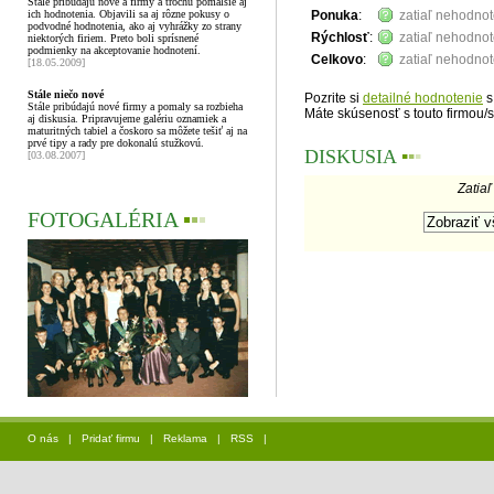
Stále pribúdajú nové a firmy a trochu pomalšie aj
ich hodnotenia. Objavili sa aj rôzne pokusy o
Ponuka
:
zatiaľ nehodno
podvodné hodnotenia, ako aj vyhrážky zo strany
Rýchlosť
:
zatiaľ nehodno
niektorých firiem. Preto boli sprísnené
podmienky na akceptovanie hodnotení.
Celkovo
:
zatiaľ nehodno
[18.05.2009]
Stále niečo nové
Pozrite si
detailné hodnotenie
s
Stále pribúdajú nové firmy a pomaly sa rozbieha
Máte skúsenosť s touto firmou/
aj diskusia. Pripravujeme galériu oznamiek a
maturitných tabiel a čoskoro sa môžete tešiť aj na
prvé tipy a rady pre dokonalú stužkovú.
DISKUSIA
▪
▪
▪
[03.08.2007]
Zatiaľ
FOTOGALÉRIA
▪
▪
▪
O nás
|
Pridať firmu
|
Reklama
|
RSS
|