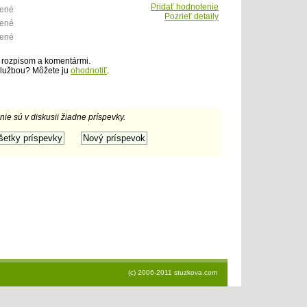
Pridať hodnotenie
tené
Pozrieť detaily
tené
tené
 rozpisom a komentármi.
službou? Môžete ju
ohodnotiť
.
 nie sú v diskusii žiadne príspevky.
(c) 2006-2011 stuzkova.com