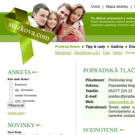
Úvod
|
Mapa stránky
|
Po dlhých prípravách a veľko
Dnes dostaneme zelené stužky a 
maturant vyjadruje omnoho viac 
Prehľad firiem
■
Tipy & rady
■
Galéria
■
Do
Miestnosť
Ozvučenie a DJ
Foto
Video
Ozna
POPRADSKÁ TLA
ANKETA
▪
▪
▪
Kde máte školu?
Pôsobnosť
:
Prešovský kraj
Bratislava
Adresa
:
Popradskej brig
záp. Slovensko
Telefón
:
052/77 224 23
stredné Slovensko
E-mail
:
poptlac
@
poptla
vých. Slovensko
Web
:
www.poptlac.sk
Podrobnosti
:
Široký výber o
čiernobieleho 
Ostatné ankety
samotné zaslani
NOVINKY
▪
▪
▪
HODNOTENIE
▪
▪
▪
Nové firmy