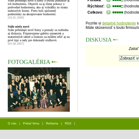
Ponuka
:
■■■■
□ (hodnot
Stále pribúdajú nové a firmy a trochu pomalšie aj
ich hodnotenia. Objavili sa aj rôzne pokusy o
Rýchlosť
:
■■■■
□ (hodnot
podvodné hodnotenia, ako aj vyhrážky zo strany
niektorých firiem. Preto boli sprísnené
Celkovo
:
■■■■■
(hodnote
podmienky na akceptovanie hodnotení.
[18.05.2009]
Pozrite si
detailné hodnotenie
s
Stále niečo nové
Máte skúsenosť s touto firmou/
Stále pribúdajú nové firmy a pomaly sa rozbieha
aj diskusia. Pripravujeme galériu oznamiek a
maturitných tabiel a čoskoro sa môžete tešiť aj na
DISKUSIA
▪
▪
▪
prvé tipy a rady pre dokonalú stužkovú.
[03.08.2007]
Zatiaľ
FOTOGALÉRIA
▪
▪
▪
O nás
|
Pridať firmu
|
Reklama
|
RSS
|