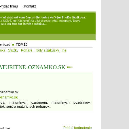
Pridať firmu
|
Kontakt
m očakávaní konečne prišiel deň s veľkým S, ciže Stužková.
každý, kto nás uvidí na ulici si povie: Aha, maturant. Slovo
ako len študent štvrtého ročníka...
wnload
■
TOP 10
mká
Stužky
Poháre
Torty a zákusky
Iné
MATURITNE-OZNAMKO.SK
▪
▪
▪
-oznamko.sk
oznamko.sk
aj maturitných oznámení, maturitných pozdravov,
iek, šerp a maturitných pohárov.
Pridať hodnotenie