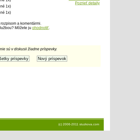
ené 1x)
Pozrieť detaily
ené 1x)
né 1x)
 rozpisom a komentármi.
službou? Môžete ju
ohodnotiť
.
 nie sú v diskusii žiadne príspevky.
(c) 2006-2011 stuzkova.com