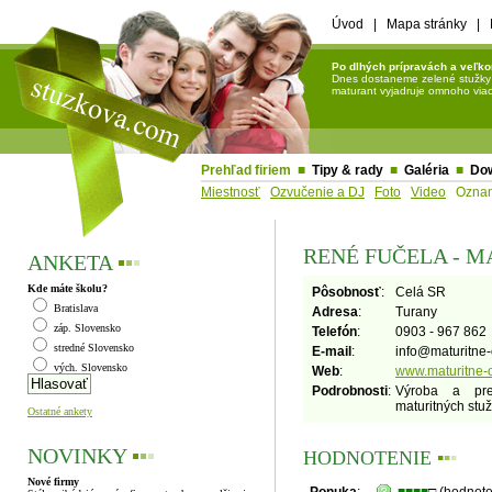
Úvod
|
Mapa stránky
|
Po dlhých prípravách a veľko
Dnes dostaneme zelené stužky a 
maturant vyjadruje omnoho viac 
Prehľad firiem
■
Tipy & rady
■
Galéria
■
Do
Miestnosť
Ozvučenie a DJ
Foto
Video
Ozna
RENÉ FUČELA - 
ANKETA
▪
▪
▪
Kde máte školu?
Pôsobnosť
:
Celá SR
Bratislava
Adresa
:
Turany
záp. Slovensko
Telefón
:
0903 - 967 862
stredné Slovensko
E-mail
:
info
@
maturitne
vých. Slovensko
Web
:
www.maturitne-
Podrobnosti
:
Výroba a pred
maturitných stuž
Ostatné ankety
NOVINKY
▪
▪
▪
HODNOTENIE
▪
▪
▪
Nové firmy