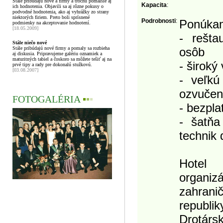
Stále pribúdajú nové a firmy a trochu pomalšie aj
Kapacita
:
ich hodnotenia. Objavili sa aj rôzne pokusy o
podvodné hodnotenia, ako aj vyhrážky zo strany
niektorých firiem. Preto boli sprísnené
Podrobnosti
:
Ponúka
podmienky na akceptovanie hodnotení.
[18.05.2009]
- rešta
Stále niečo nové
Stále pribúdajú nové firmy a pomaly sa rozbieha
osôb
aj diskusia. Pripravujeme galériu oznamiek a
maturitných tabiel a čoskoro sa môžete tešiť aj na
- široký
prvé tipy a rady pre dokonalú stužkovú.
[03.08.2007]
- veľkú
ozvučeni
FOTOGALÉRIA
▪
▪
▪
- bezpla
- šatň
technik
Hotel
organiz
zahran
republi
Drotár