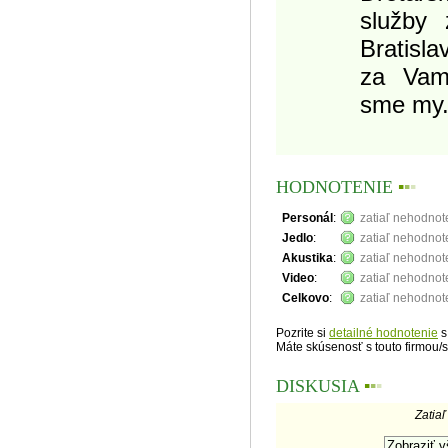
služby 
Bratisl
za Vami
sme my
HODNOTENIE
▪
▪
▪
Personál
:
zatiaľ nehodno
Jedlo
:
zatiaľ nehodno
Akustika
:
zatiaľ nehodno
Video
:
zatiaľ nehodno
Celkovo
:
zatiaľ nehodno
Pozrite si
detailné hodnotenie
s
Máte skúsenosť s touto firmou/
DISKUSIA
▪
▪
▪
Zatiaľ