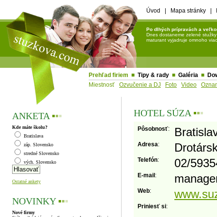
Úvod
|
Mapa stránky
|
Po dlhých prípravách a veľko
Dnes dostaneme zelené stužky a 
maturant vyjadruje omnoho viac 
Prehľad firiem
■
Tipy & rady
■
Galéria
■
Do
Miestnosť
Ozvučenie a DJ
Foto
Video
Ozna
HOTEL SÚZA
▪
▪
▪
ANKETA
▪
▪
▪
Kde máte školu?
Pôsobnosť
:
Bratisla
Bratislava
Adresa
:
Drotársk
záp. Slovensko
stredné Slovensko
Telefón
:
02/5935
vých. Slovensko
E-mail
:
manage
Ostatné ankety
Web
:
www.suz
NOVINKY
▪
▪
▪
Priniesť si
:
Nové firmy