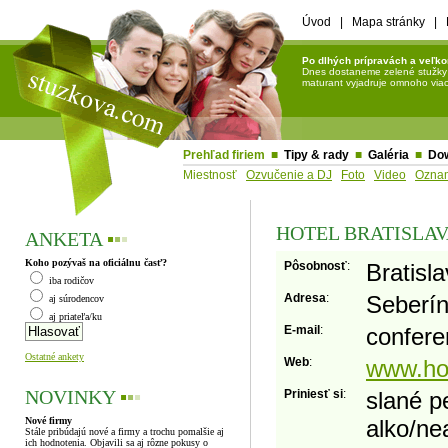
Úvod
|
Mapa stránky
|
Po dlhých prípravách a veľko
Dnes dostaneme zelené stužky a 
maturant vyjadruje omnoho viac 
Prehľad firiem
■
Tipy & rady
■
Galéria
■
Do
Miestnosť
Ozvučenie a DJ
Foto
Video
Ozna
HOTEL BRATISLA
ANKETA
▪
▪
▪
Koho pozývaš na oficiálnu časť?
Pôsobnosť
:
Bratisla
iba rodičov
Adresa
:
Seberín
aj súrodencov
aj priateľa/ku
E-mail
:
confere
Ostatné ankety
Web
:
www.hot
NOVINKY
▪
▪
▪
Priniesť si
:
slané p
Nové firmy
alko/ne
Stále pribúdajú nové a firmy a trochu pomalšie aj
ich hodnotenia. Objavili sa aj rôzne pokusy o