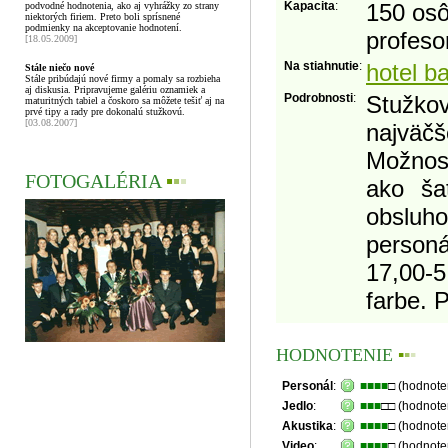
Kapacita
:
150 osô
podvodné hodnotenia, ako aj vyhrážky zo strany
niektorých firiem. Preto boli sprísnené
podmienky na akceptovanie hodnotení.
profesor
[18.05.2009]
Na stiahnutie
:
hotel b
Stále niečo nové
Stále pribúdajú nové firmy a pomaly sa rozbieha
aj diskusia. Pripravujeme galériu oznamiek a
Podrobnosti
:
Stužkov
maturitných tabiel a čoskoro sa môžete tešiť aj na
prvé tipy a rady pre dokonalú stužkovú.
[03.08.2007]
najväč
Možnosť
FOTOGALÉRIA
▪
▪
▪
ako ša
obsluho
personá
17,00-5
farbe. 
HODNOTENIE
▪
▪
▪
Personál
:
■■■■
□ (hodnote
Jedlo
:
■■■
□□ (hodnote
Akustika
:
■■■■
□ (hodnote
Video
:
■■■■
□ (hodnote