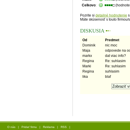
Celkovo
:
■■■■
□ (hodnote
Pozrite si
detailné hodnotenie
s
Máte skúsenosť s touto firmou/
DISKUSIA
▪
▪
▪
Od
Predmet
Dominik
nic moc
Maja
odpovede na o
markx
dat viac info?
Regina
Re: suhlasim
Marki
Re: suhlasim
Regina
suhlasim
lika
blaf
O nás
|
Pridať firmu
|
Reklama
|
RSS
|