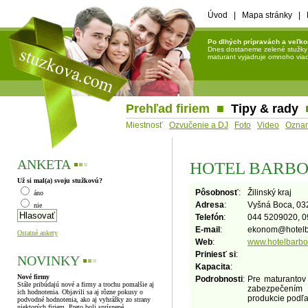
Úvod
|
Mapa stránky
|
Po dlhých prípravách a veľko
Dnes dostaneme zelené stužky a 
maturant vyjadruje omnoho viac 
Prehľad firiem
■
Tipy & rady
Miestnosť
Ozvučenie a DJ
Foto
Video
Ozna
ANKETA
▪
▪
▪
HOTEL BARBO
Už si mal(a) svoju stužkovú?
Pôsobnosť
:
Žilinský kraj
áno
Adresa
:
Vyšná Boca, 03
nie
Telefón
:
044 5209020, 0
E-mail
:
ekonom
@
hotel
Ostatné ankety
Web
:
www.hotelbarbo
Priniesť si
:
NOVINKY
▪
▪
▪
Kapacita
:
Nové firmy
Podrobnosti
:
Pre maturantov
Stále pribúdajú nové a firmy a trochu pomalšie aj
zabezpečením 
ich hodnotenia. Objavili sa aj rôzne pokusy o
produkcie podľ
podvodné hodnotenia, ako aj vyhrážky zo strany
niektorých firiem. Preto boli sprísnené