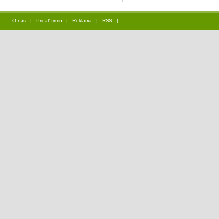
O nás
|
Pridať firmu
|
Reklama
|
RSS
|