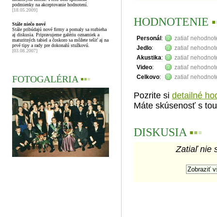
podmienky na akceptovanie hodnotení.
[18.05.2009]
HODNOTENIE
▪
Stále niečo nové
Stále pribúdajú nové firmy a pomaly sa rozbieha
aj diskusia. Pripravujeme galériu oznamiek a
Personál
:
zatiaľ nehodno
maturitných tabiel a čoskoro sa môžete tešiť aj na
prvé tipy a rady pre dokonalú stužkovú.
Jedlo
:
zatiaľ nehodno
[03.08.2007]
Akustika
:
zatiaľ nehodno
Video
:
zatiaľ nehodno
FOTOGALÉRIA
▪
▪
▪
Celkovo
:
zatiaľ nehodno
Pozrite si
detailné ho
Máte skúsenosť s tou
DISKUSIA
▪
▪
▪
Zatiaľ nie 