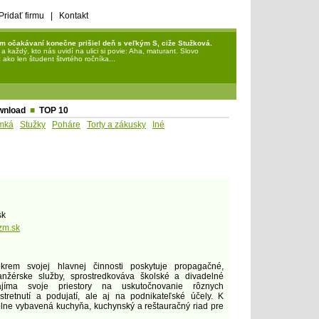
Pridať firmu
|
Kontakt
m očakávaní konečne prišiel deň s veľkým S, ciže Stužková.
každý, kto nás uvidí na ulici si povie: Aha, maturant. Slovo
ako len študent štvrtého ročníka...
wnload
■
TOP 10
mká
Stužky
Poháre
Torty a zákusky
Iné
sk
zm.sk
krem svojej hlavnej činnosti poskytuje propagačné,
nžérske služby, sprostredkováva školské a divadelné
ajíma svoje priestory na uskutočnovanie rôznych
stretnutí a podujatí, ale aj na podnikateľské účely. K
j plne vybavená kuchyňa, kuchynský a reštauračný riad pre