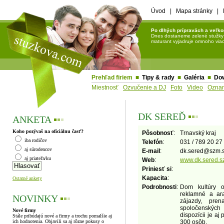
Úvod
|
Mapa stránky
|
Po dlhých prípravách a veľko
Dnes dostaneme zelené stužky a 
maturant vyjadruje omnoho viac 
Prehľad firiem
■
Tipy & rady
■
Galéria
■
Do
Miestnosť
Ozvučenie a DJ
Foto
Video
Ozna
DK SEREĎ
▪
▪
▪
ANKETA
▪
▪
▪
Koho pozývaš na oficiálnu časť?
Pôsobnosť
:
Trnavský kraj
iba rodičov
Telefón
:
031 / 789 20 27
aj súrodencov
E-mail
:
dk.sered
@
szm.
aj priateľa/ku
Web
:
www.dk.sered.s
Priniesť si
:
Kapacita
:
Ostatné ankety
Podrobnosti
:
Dom kultúry o
reklamné a ara
NOVINKY
▪
▪
▪
zájazdy, pren
spoločenských 
Nové firmy
dispozícii je a
Stále pribúdajú nové a firmy a trochu pomalšie aj
ich hodnotenia. Objavili sa aj rôzne pokusy o
300 osôb.