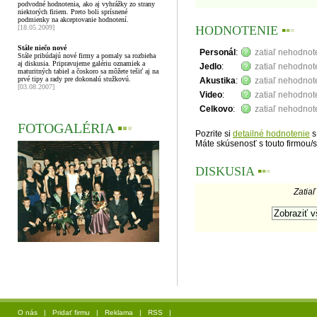
podvodné hodnotenia, ako aj vyhrážky zo strany
niektorých firiem. Preto boli sprísnené
podmienky na akceptovanie hodnotení.
[18.05.2009]
HODNOTENIE
▪
▪
▪
Stále niečo nové
Personál
:
zatiaľ nehodno
Stále pribúdajú nové firmy a pomaly sa rozbieha
aj diskusia. Pripravujeme galériu oznamiek a
Jedlo
:
zatiaľ nehodno
maturitných tabiel a čoskoro sa môžete tešiť aj na
prvé tipy a rady pre dokonalú stužkovú.
Akustika
:
zatiaľ nehodno
[03.08.2007]
Video
:
zatiaľ nehodno
Celkovo
:
zatiaľ nehodno
FOTOGALÉRIA
▪
▪
▪
Pozrite si
detailné hodnotenie
s
Máte skúsenosť s touto firmou/
DISKUSIA
▪
▪
▪
Zatiaľ
O nás
|
Pridať firmu
|
Reklama
|
RSS
|