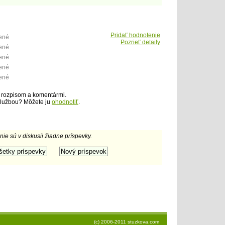
Pridať hodnotenie
tené
Pozrieť detaily
tené
tené
tené
tené
 rozpisom a komentármi.
službou? Môžete ju
ohodnotiť
.
 nie sú v diskusii žiadne príspevky.
(c) 2006-2011 stuzkova.com