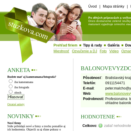
Úvod
|
Mapa stránky
|
Po dlhých prípravách a veľko
Dnes dostaneme zelené stužky a 
maturant vyjadruje omnoho viac 
Prehľad firiem
■
Tipy & rady
■
Galéria
■
Do
Miestnosť
Ozvučenie a DJ
Foto
Video
Ozna
BALONOVEVYZDO
ANKETA
▪
▪
▪
Budete mať aj kameramana/fotografa?
Pôsobnosť
:
Bratislavský kraj
iba kameramana
Telefón
:
0911154471
iba fotografa
E-mail
:
peter.malcho
@
oboch
Web
:
www.balonovev
Podrobnosti
:
Profesionalna 
ohladne balonik
Ostatné ankety
NOVINKY
▪
▪
▪
HODNOTENIE
▪
▪
▪
Nové firmy
Celkovo
:
zatiaľ nehodnot
Stále pribúdajú nové a firmy a trochu pomalšie aj
ich hodnotenia. Objavili sa aj rôzne pokusy o