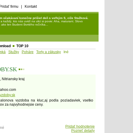
Pridať firmu
|
Kontakt
m očakávaní konečne prišiel deň s veľkým S, ciže Stužková.
každý, kto nás uvidí na ulici si povie: Aha, maturant. Slovo
ako len študent štvrtého ročníka...
wnload
■
TOP 10
mká
Stužky
Poháre
Torty a zákusky
Iné
BY.SK
▪
▪
▪
, Nitriansky kraj
yahoo.com
yzdoby.sk
balonova vyzdoba na kluc,aj podla poziadaviek, vsetko
ov za najvyhodnejsie ceny.
Pridať hodnotenie
ené
Pozrieť detaily