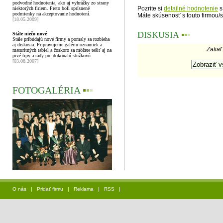
podvodné hodnotenia, ako aj vyhrážky zo strany
Pozrite si
detailné hodnotenie
s
niektorých firiem. Preto boli sprísnené
podmienky na akceptovanie hodnotení.
Máte skúsenosť s touto firmou/
[18.05.2009]
DISKUSIA
▪
▪
▪
Stále niečo nové
Stále pribúdajú nové firmy a pomaly sa rozbieha
aj diskusia. Pripravujeme galériu oznamiek a
Zatiaľ
maturitných tabiel a čoskoro sa môžete tešiť aj na
prvé tipy a rady pre dokonalú stužkovú.
[03.08.2007]
FOTOGALÉRIA
▪
▪
▪
O nás
|
Pridať firmu
|
Reklama
|
RSS
|