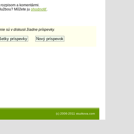
 rozpisom a komentármi.
službou? Môžete ju
ohodnotiť
.
 nie sú v diskusii žiadne príspevky.
(c) 2006-2011 stuzkova.com