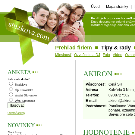
Úvod
|
Mapa stránky
|
Po dlhých prípravách a veľko
Dnes dostaneme zelené stužky a 
maturant vyjadruje omnoho viac 
Prehľad firiem
■
Tipy & rady
Miestnosť
Ozvučenie a DJ
Foto
Video
Ozna
ANKETA
▪
▪
▪
AKIRON
▪
▪
▪
Kde máte školu?
Pôsobnosť
:
Celá SR
Bratislava
Adresa
:
Kalvária 3 Nitra
záp. Slovensko
Telefón
:
0908727502
stredné Slovensko
E-mail
:
akiron
@
akiron.
vých. Slovensko
Podrobnosti
:
Ponúkame Vám: t
poháre, oznamká
Ostatné ankety
Servis pre celé 
NOVINKY
▪
▪
▪
HODNOTENIE
▪
Nové firmy