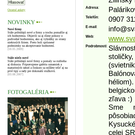
Adresa
:
Palárik
Ostatné ankety
Telefón
:
0907 31
NOVINKY
▪
▪
▪
E-mail
:
info
@
sv
Nové firmy
Stále pribúdajú nové a firmy a trochu pomalšie aj
ich hodnotenia. Objavili sa aj rôzne pokusy o
Web
:
www.sva
podvodné hodnotenia, ako aj vyhrážky zo strany
niektorých firiem. Preto boli sprísnené
podmienky na akceptovanie hodnotení.
Podrobnosti
:
Slávno
[18.05.2009]
stoličk
Stále niečo nové
Stále pribúdajú nové firmy a pomaly sa rozbieha
(svietnik
aj diskusia. Pripravujeme galériu oznamiek a
maturitných tabiel a čoskoro sa môžete tešiť aj na
prvé tipy a rady pre dokonalú stužkovú.
Balóno
[03.08.2007]
héliom).
belgick
FOTOGALÉRIA
▪
▪
▪
zľava :)
Sme ml
pôsobia
Kysucké
celej SR