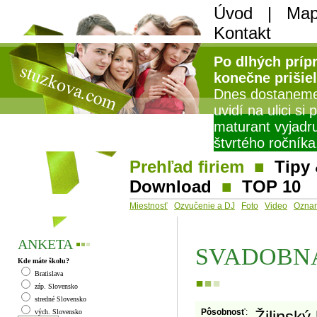
Úvod
|
Map
Kontakt
Po dlhých príp
konečne prišie
Dnes dostaneme 
uvidí na ulici si
maturant vyjadr
štvrtého ročníka.
Prehľad firiem
■
Tipy 
Download
■
TOP 10
Miestnosť
Ozvučenie a DJ
Foto
Video
Ozna
ANKETA
▪
▪
▪
SVADOBN
Kde máte školu?
Bratislava
▪
▪
▪
záp. Slovensko
stredné Slovensko
Pôsobnosť
:
Žilinský 
vých. Slovensko