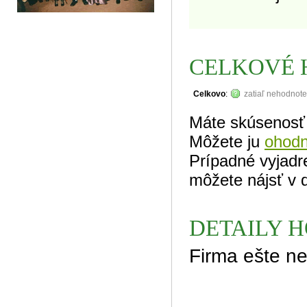
CELKOVÉ 
Celkovo
:
zatiaľ nehodnot
Máte skúsenosť 
Môžete ju
ohodn
Prípadné vyjadr
môžete nájsť v d
DETAILY 
Firma ešte n