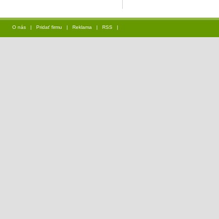
O nás
|
Pridať firmu
|
Reklama
|
RSS
|